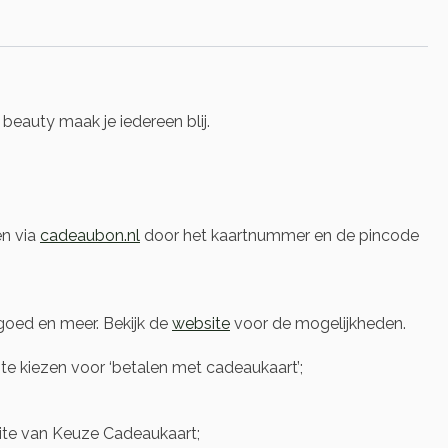
eauty maak je iedereen blij.
en via
cadeaubon.nl
door het kaartnummer en de pincode
oed en meer. Bekijk de
website
voor de mogelijkheden.
e kiezen voor ‘betalen met cadeaukaart’;
te van Keuze Cadeaukaart;