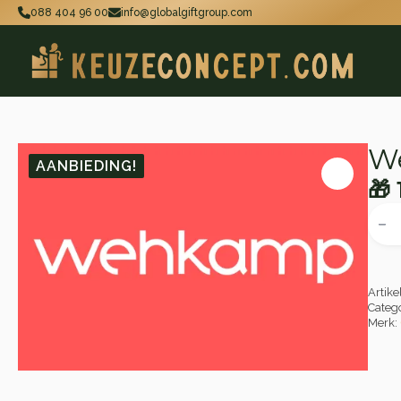
088 404 96 00
info@globalgiftgroup.com
W
AANBIEDING!
🎁
Oo
Hu
Weh
Cade
pri
pri
aant
wa
is:
🎁 
🎁 
Artik
Categ
Merk: