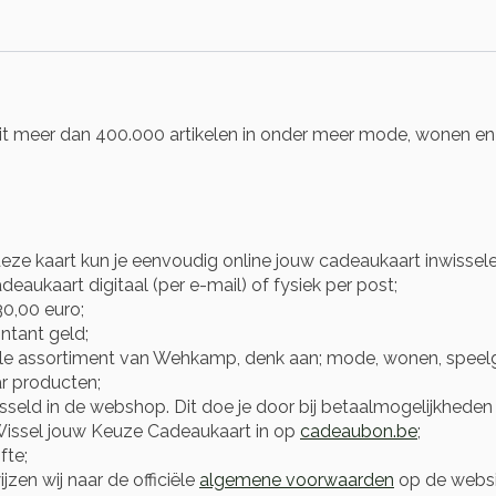
t meer dan 400.000 artikelen in onder meer mode, wonen en b
eze kaart kun je eenvoudig online jouw cadeaukaart inwissel
eaukaart digitaal (per e-mail) of fysiek per post;
0,00 euro;
ntant geld;
le assortiment van Wehkamp, denk aan; mode, wonen, speelg
r producten;
ld in de webshop. Dit doe je door bij betaalmogelijkheden t
Wissel jouw Keuze Cadeaukaart in op
cadeaubon.be
;
fte;
zen wij naar de officiële
algemene voorwaarden
op de websi