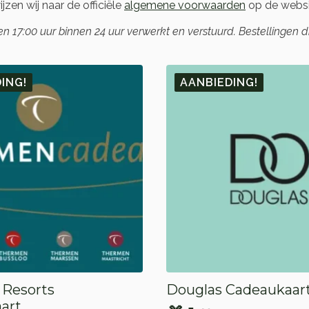
zen wij naar de officiële
algemene voorwaarden
op de webs
17:00 uur binnen 24 uur verwerkt en verstuurd. Bestellingen 
ING!
AANBIEDING!
Resorts
Douglas Cadeaukaar
art