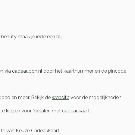
eauty maak je iedereen blij.
en via
cadeaubon.nl
door het kaartnummer en de pincode
oed en meer. Bekijk de
website
voor de mogelijkheden.
e kiezen voor ‘betalen met cadeaukaart’;
te van Keuze Cadeaukaart;