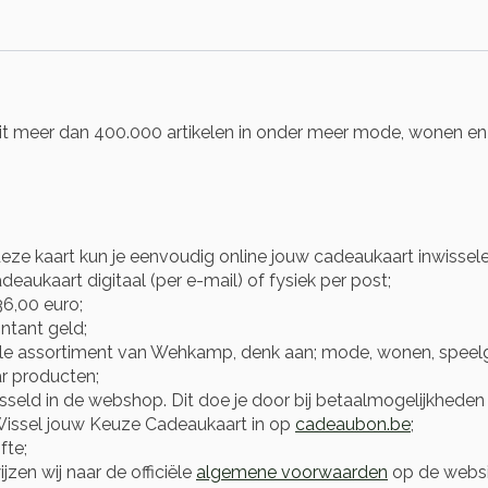
t meer dan 400.000 artikelen in onder meer mode, wonen en b
eze kaart kun je eenvoudig online jouw cadeaukaart inwissel
eaukaart digitaal (per e-mail) of fysiek per post;
6,00 euro;
ntant geld;
le assortiment van Wehkamp, denk aan; mode, wonen, speelg
r producten;
ld in de webshop. Dit doe je door bij betaalmogelijkheden t
Wissel jouw Keuze Cadeaukaart in op
cadeaubon.be
;
fte;
zen wij naar de officiële
algemene voorwaarden
op de websi