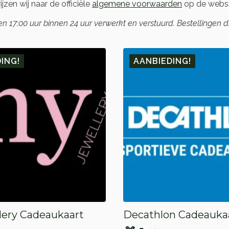
zen wij naar de officiële
algemene voorwaarden
op de webs
17:00 uur binnen 24 uur verwerkt en verstuurd. Bestellingen 
ING!
AANBIEDING!
lery Cadeaukaart
Decathlon Cadeauka