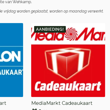
ite van Wehkamp.
die vrijdag worden geplaatst, worden op maandag verwerkt.
AANBIEDING!
art
MediaMarkt Cadeaukaart