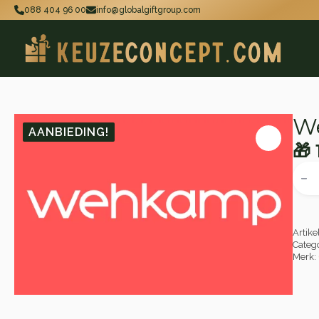
088 404 96 00
info@globalgiftgroup.com
W
AANBIEDING!
🎁
Oo
Hu
Weh
Cade
pri
pri
aant
wa
is:
🎁 
🎁 
Artik
Categ
Merk: