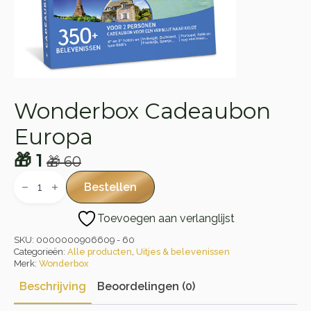
Wonderbox Cadeaubon
Europa
🎁
1
🎁
60
Oorspronkelijke
Huidige
Wonderbox
Cadeaubon
prijs
prijs
Bestellen
Europa
was:
is:
aantal
Toevoegen aan verlanglijst
🎁 60.
🎁 1.
SKU:
0000000906609 - 60
Categorieën:
Alle producten
,
Uitjes & belevenissen
Merk:
Wonderbox
Beschrijving
Beoordelingen (0)