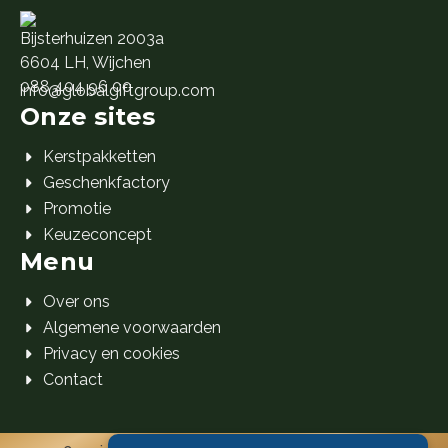
Bijsterhuizen 2003a
6604 LH, Wijchen
088 404 96 00
info@globalgiftgroup.com
Onze sites
Kerstpakketten
Geschenkfactory
Promotie
Keuzeconcept
Menu
Over ons
Algemene voorwaarden
Privacy en cookies
Contact