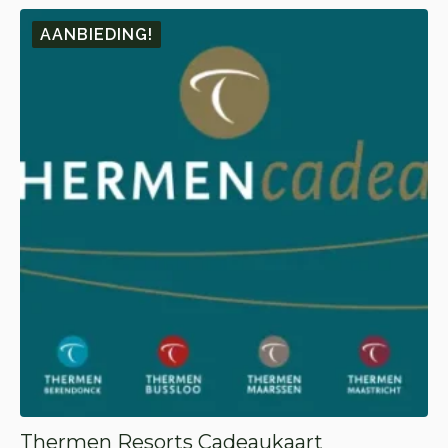
🎁 10.
🎁 1.
AANBIEDING!
Thermen Resorts Cadeaukaart