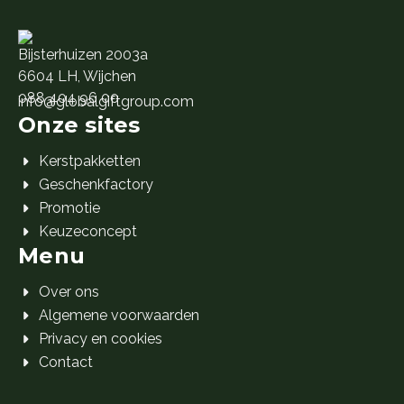
Bijsterhuizen 2003a
6604 LH, Wijchen
088 404 96 00
info@globalgiftgroup.com
Onze sites
Kerstpakketten
Geschenkfactory
Promotie
Keuzeconcept
Menu
Over ons
Algemene voorwaarden
Privacy en cookies
Contact