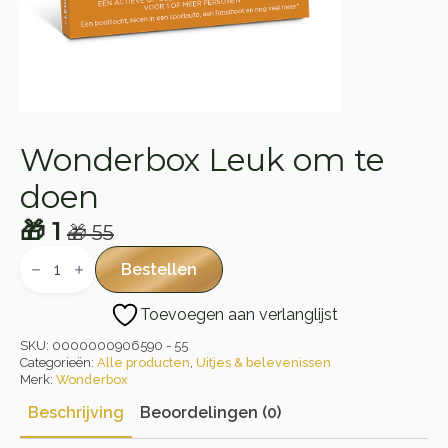
Wonderbox Leuk om te
doen
🎁
1
🎁
55
Oorspronkelijke
Huidige
Wonderbox
Leuk
prijs
prijs
Bestellen
om
was:
is:
te
Toevoegen aan verlanglijst
doen
🎁 55.
🎁 1.
aantal
SKU:
0000000906590 - 55
Categorieën:
Alle producten
,
Uitjes & belevenissen
Merk:
Wonderbox
Beschrijving
Beoordelingen (0)