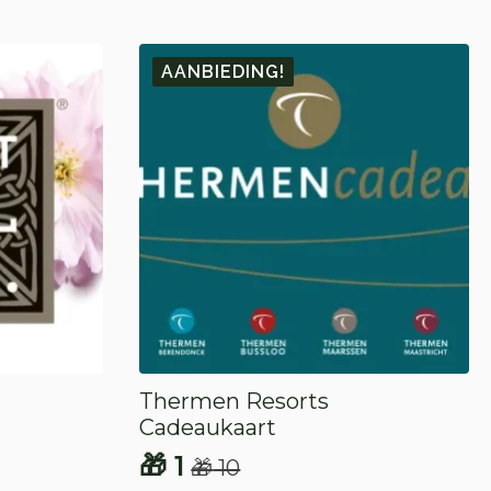
AANBIEDING!
Thermen Resorts
Cadeaukaart
🎁
1
🎁
10
Oorspronkelijke
Huidige