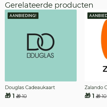
Gerelateerde producten
AANBIEDING!
AANBIED
Douglas Cadeaukaart
Zalando 
🎁
1
🎁
1
🎁
10
🎁
10
Oorspronkelijke
Huidige
Oorspr
Huidig
prijs
prijs
prijs
prijs