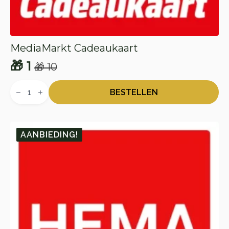
MediaMarkt Cadeaukaart
🎁
1
🎁
10
Oorspronkelijke
Huidige
MediaMarkt
prijs
prijs
Cadeaukaart
BESTELLEN
aantal
was:
is:
🎁 10.
🎁 1.
AANBIEDING!