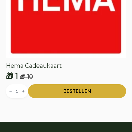
Hema Cadeaukaart
🎁
1
🎁
10
Oorspronkelijke
Huidige
Hema
prijs
prijs
Cadeaukaart
BESTELLEN
aantal
was:
is:
🎁 10.
🎁 1.