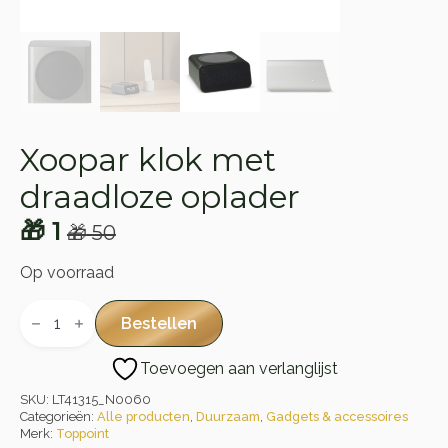
Xoopar klok met
draadloze oplader
🎁
1
🎁
50
Oorspronkelijke
Huidige
prijs
prijs
Op voorraad
was:
is:
Xoopar
klok
Bestellen
🎁 50.
🎁 1.
met
draadloze
Toevoegen aan verlanglijst
oplader
aantal
SKU:
LT41315_N0060
Categorieën:
Alle producten
,
Duurzaam
,
Gadgets & accessoires
Merk:
Toppoint