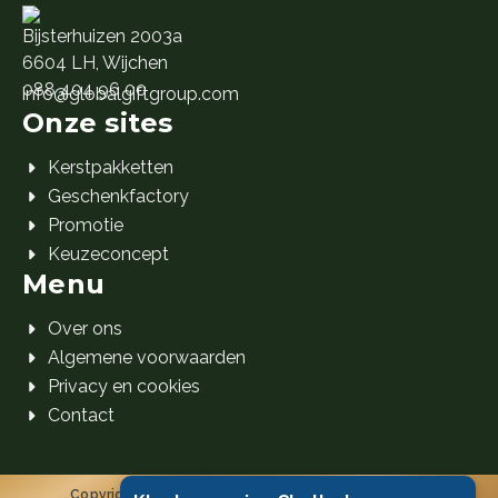
Bijsterhuizen 2003a
6604 LH, Wijchen
088 404 96 00
info@globalgiftgroup.com
Onze sites
Kerstpakketten
Geschenkfactory
Promotie
Keuzeconcept
Menu
Over ons
Algemene voorwaarden
Privacy en cookies
Contact
Copyright 2026 Global Gift Group B.V. © Alle rechten