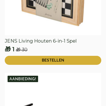
JENS Living Houten 6-in-1 Spel
🎁
1
🎁
30
Oorspronkelijke
Huidige
prijs
prijs
BESTELLEN
was:
is:
🎁 30.
🎁 1.
AANBIEDING!