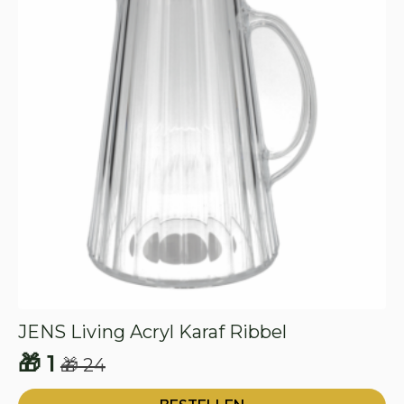
JENS Living Acryl Karaf Ribbel
🎁
1
🎁
24
Oorspronkelijke
Huidige
prijs
prijs