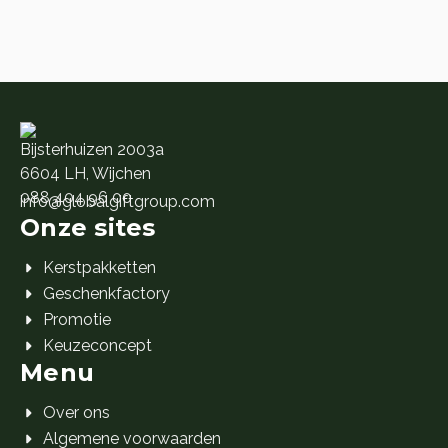
Bijsterhuizen 2003a
6604 LH, Wijchen
088 404 96 00
info@globalgiftgroup.com
Onze sites
Kerstpakketten
Geschenkfactory
Promotie
Keuzeconcept
Menu
Over ons
Algemene voorwaarden