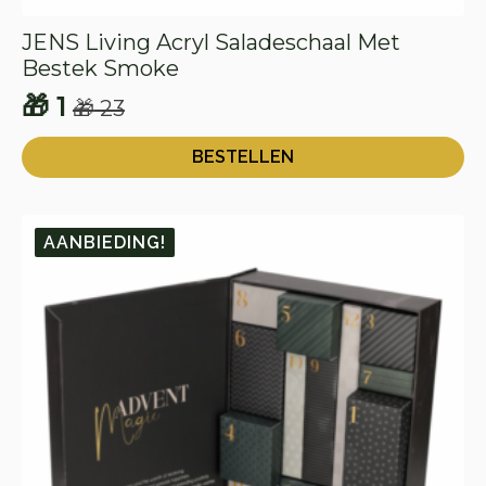
JENS Living Acryl Saladeschaal Met
Bestek Smoke
🎁
1
🎁
23
Oorspronkelijke
Huidige
prijs
prijs
BESTELLEN
was:
is:
🎁 23.
🎁 1.
AANBIEDING!