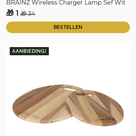
BRAINZ Wireless Charger Lamp Sef Wit
🎁
1
🎁
34
Oorspronkelijke
Huidige
prijs
prijs
BESTELLEN
was:
is:
🎁 34.
🎁 1.
AANBIEDING!