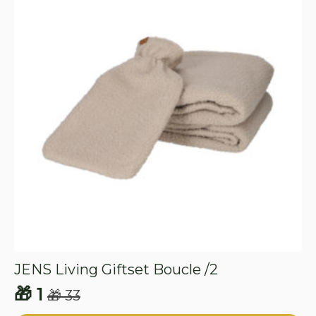
optie
kan
gekozen
worden
op
de
productpagina
JENS Living Giftset Boucle /2
🎁
1
🎁
33
Oorspronkelijke
Huidige