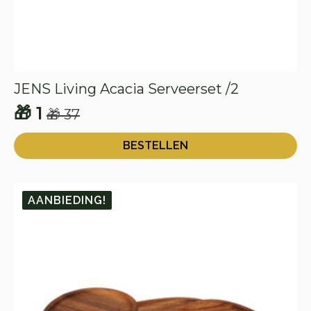
JENS Living Acacia Serveerset /2
🎁
1
🎁
37
Oorspronkelijke
Huidige
prijs
prijs
BESTELLEN
was:
is:
🎁 37.
🎁 1.
AANBIEDING!